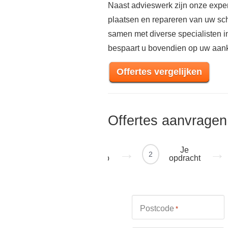
Naast advieswerk zijn onze exper
plaatsen en repareren van uw sch
samen met diverse specialisten 
bespaart u bovendien op uw aan
Offertes vergelijken
Offertes aanvragen
Je
Je
1
2
regio
opdracht
Postcode
*