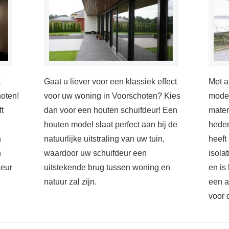
t
Gaat u liever voor een klassiek effect
Met a
hoten!
voor uw woning in Voorschoten? Kies
moder
t
dan voor een houten schuifdeur! Een
mater
houten model slaat perfect aan bij de
heden
n
natuurlijke uitstraling van uw tuin,
heeft
n
waardoor uw schuifdeur een
isola
deur
uitstekende brug tussen woning en
en is
natuur zal zijn.
een a
voor 