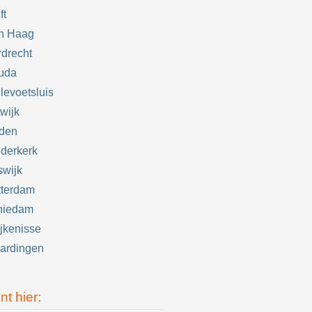
ft
n Haag
drecht
uda
levoetsluis
wijk
iden
derkerk
swijk
tterdam
hiedam
jkenisse
ardingen
nt hier: