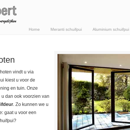
Home
Meranti schuifpui
Aluminium schuifpui
oten
hoten vindt u via
ui kiest u voor de
ning en tuin. Onze
n u dan ook voorzien van
ifdeur
. Zo kunnen we u
: gaat u voor een
huifpui?