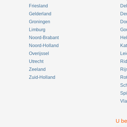
Friesland
Del
Gelderland
De
Groningen
Dor
Limburg
Go
Noord-Brabant
Hel
Noord-Holland
Kat
Overijssel
Le
Utrecht
Rid
Zeeland
Rij
Zuid-Holland
Ro
Sc
Spi
Vla
U be