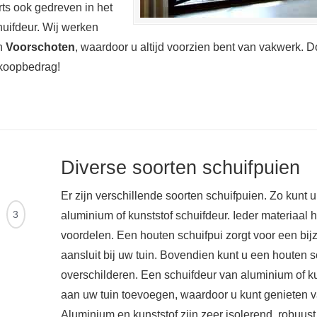
ts ook gedreven in het
uifdeur. Wij werken
in
Voorschoten
, waardoor u altijd voorzien bent van vakwerk. D
koopbedrag!
Diverse soorten schuifpuien
Er zijn verschillende soorten schuifpuien. Zo kunt 
Ontvang
3
aluminium of kunststof schuifdeur. Ieder materiaal 
offertes
voordelen. Een houten schuifpui zorgt voor een bij
aansluit bij uw tuin. Bovendien kunt u een houten sc
overschilderen. Een schuifdeur van aluminium of k
aan uw tuin toevoegen, waardoor u kunt genieten va
Aluminium en kunststof zijn zeer isolerend, robuu