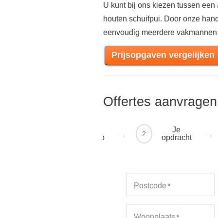
U kunt bij ons kiezen tussen een 
houten schuifpui. Door onze handi
eenvoudig meerdere vakmannen
Prijsopgaven vergelijken
Offertes aanvragen
Je
Je
1
2
regio
opdracht
Postcode
*
Woonplaats
*