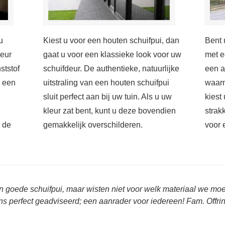
u
Kiest u voor een houten schuifpui, dan
Bent 
deur
gaat u voor een klassieke look voor uw
met e
ststof
schuifdeur. De authentieke, natuurlijke
een a
s een
uitstraling van een houten schuifpui
waarn
sluit perfect aan bij uw tuin. Als u uw
kiest
kleur zat bent, kunt u deze bovendien
strak
n de
gemakkelijk overschilderen.
voor 
n goede schuifpui, maar wisten niet voor welk materiaal we m
s perfect geadviseerd; een aanrader voor iedereen! Fam. Offri