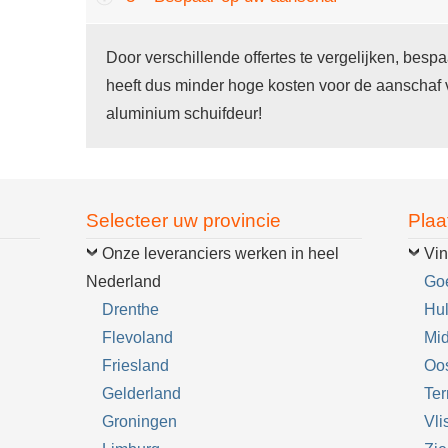
Door verschillende offertes te vergelijken, bes
heeft dus minder hoge kosten voor de aanschaf v
aluminium schuifdeur!
Selecteer uw provincie
Plaa
Onze leveranciers werken in heel
Vin
Nederland
Go
Drenthe
Hul
Flevoland
Mid
Friesland
Oo
Gelderland
Te
Groningen
Vli