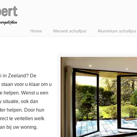
Home
Meranti schuifpui
Aluminium schuifpui
ui in Zeeland? De
 staan voor u klaar om u
te helpen. Wenst u een
w situatie, ook dan
er helpen. Door hun
ect te vertellen welk
aan bij uw woning.