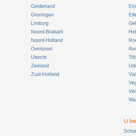
Gelderland
Ei
Groningen
Ett
Limburg
Ge
Noord-Brabant
He
Noord-Holland
Ro
Overijssel
Ro
Utrecht
Til
Zeeland
Ud
Zuid-Holland
Va
Ve
Ve
Waa
U be
Schui