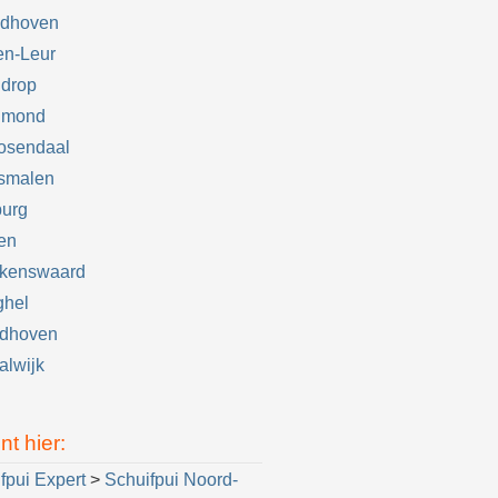
ndhoven
en-Leur
ldrop
lmond
osendaal
smalen
burg
en
lkenswaard
ghel
ldhoven
lwijk
nt hier:
fpui Expert
>
Schuifpui Noord-