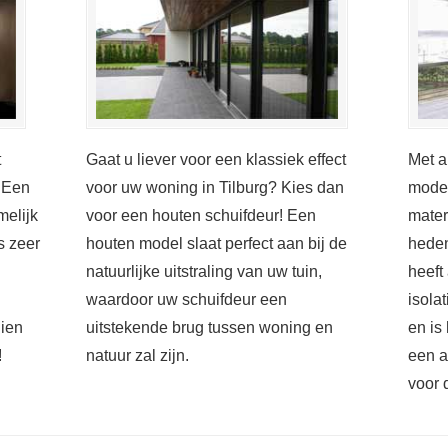
t
Gaat u liever voor een klassiek effect
Met a
! Een
voor uw woning in Tilburg? Kies dan
moder
melijk
voor een houten schuifdeur! Een
mater
s zeer
houten model slaat perfect aan bij de
heden
natuurlijke uitstraling van uw tuin,
heeft
waardoor uw schuifdeur een
isola
dien
uitstekende brug tussen woning en
en is
!
natuur zal zijn.
een a
voor 