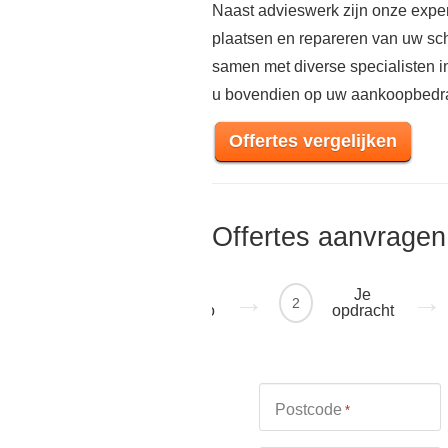
Naast advieswerk zijn onze exper
plaatsen en repareren van uw sch
samen met diverse specialisten 
u bovendien op uw aankoopbedr
Offertes vergelijken
Offertes aanvragen
Je
Je
1
2
regio
opdracht
Postcode
*