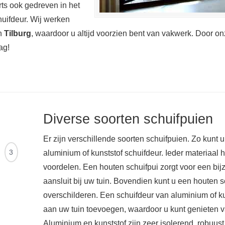
ts ook gedreven in het
uifdeur. Wij werken
in
Tilburg
, waardoor u altijd voorzien bent van vakwerk. Door on
ag!
Diverse soorten schuifpuien
Er zijn verschillende soorten schuifpuien. Zo kunt 
Ontvang
3
aluminium of kunststof schuifdeur. Ieder materiaal 
offertes
voordelen. Een houten schuifpui zorgt voor een bij
aansluit bij uw tuin. Bovendien kunt u een houten sc
overschilderen. Een schuifdeur van aluminium of k
aan uw tuin toevoegen, waardoor u kunt genieten va
Aluminium en kunststof zijn zeer isolerend, robuu