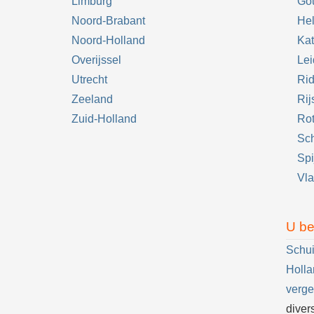
Limburg
Go
Noord-Brabant
Hel
Noord-Holland
Kat
Overijssel
Le
Utrecht
Rid
Zeeland
Rij
Zuid-Holland
Ro
Sc
Spi
Vla
U be
Schui
Holla
verge
diver