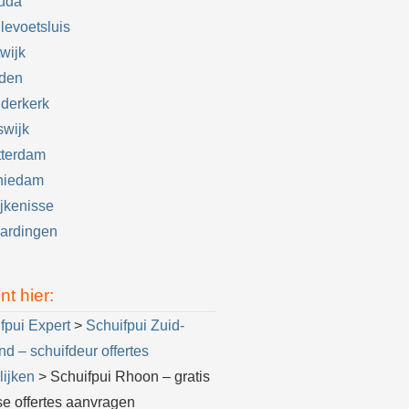
uda
levoetsluis
wijk
iden
derkerk
swijk
tterdam
hiedam
jkenisse
ardingen
nt hier:
fpui Expert
>
Schuifpui Zuid-
nd – schuifdeur offertes
lijken
> Schuifpui Rhoon – gratis
se offertes aanvragen