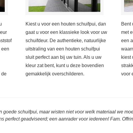
u
Kiest u voor een houten schuifpui, dan
Bent 
deur
gaat u voor een klassieke look voor uw
met e
ststof
schuifdeur. De authentieke, natuurlijke
een a
s een
uitstraling van een houten schuifpui
waarn
sluit perfect aan bij uw tuin. Als u uw
kiest
kleur zat bent, kunt u deze bovendien
strak
n de
gemakkelijk overschilderen.
voor 
n goede schuifpui, maar wisten niet voor welk materiaal we m
ns perfect geadviseerd; een aanrader voor iedereen! Fam. Offr