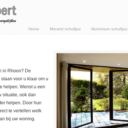
Home
Meranti schuifpui
Aluminium schuifpui
ui in Rhoon? De
 staan voor u klaar om u
te helpen. Wenst u een
w situatie, ook dan
er helpen. Door hun
ect te vertellen welk
aan bij uw woning.