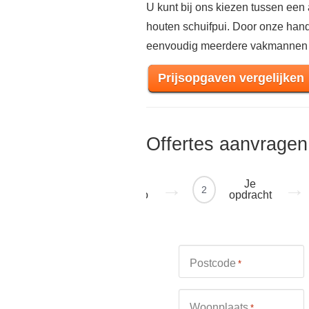
U kunt bij ons kiezen tussen een 
houten schuifpui. Door onze handi
eenvoudig meerdere vakmannen
Prijsopgaven vergelijken
Offertes aanvragen
Je
Je
1
2
regio
opdracht
Postcode
*
Woonplaats
*