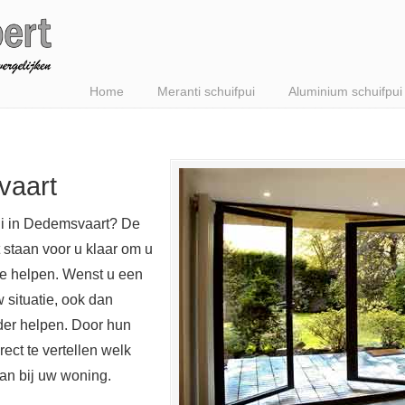
Home
Meranti schuifpui
Aluminium schuifpui
vaart
ui in Dedemsvaart? De
 staan voor u klaar om u
te helpen. Wenst u een
w situatie, ook dan
er helpen. Door hun
ect te vertellen welk
aan bij uw woning.