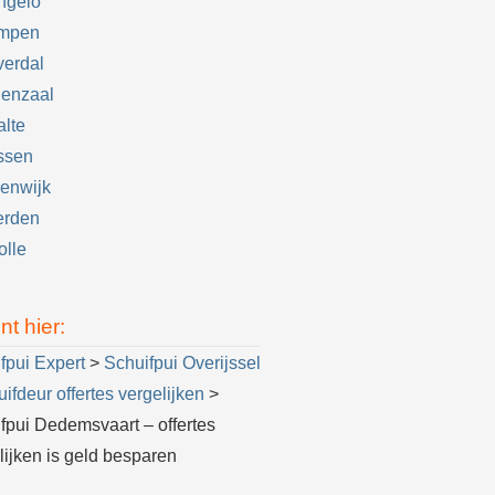
ngelo
mpen
verdal
denzaal
lte
ssen
enwijk
erden
lle
nt hier:
fpui Expert
>
Schuifpui Overijssel
uifdeur offertes vergelijken
>
fpui Dedemsvaart – offertes
lijken is geld besparen