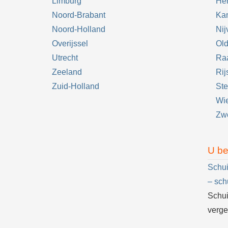
Limburg
He
Noord-Brabant
Ka
Noord-Holland
Nij
Overijssel
Ol
Utrecht
Raa
Zeeland
Rij
Zuid-Holland
Ste
Wi
Zwo
U be
Schui
– sch
Schui
verge