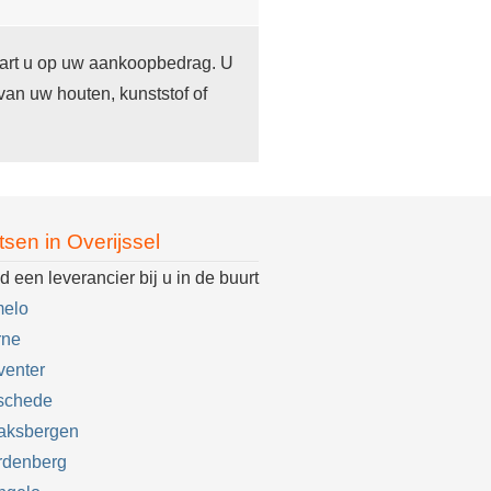
paart u op uw aankoopbedrag. U
an uw houten, kunststof of
tsen in Overijssel
d een leverancier bij u in de buurt
melo
rne
venter
schede
aksbergen
rdenberg