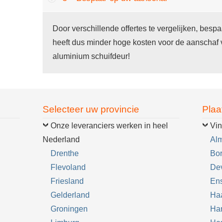
Door verschillende offertes te vergelijken, bes
heeft dus minder hoge kosten voor de aanschaf v
aluminium schuifdeur!
Selecteer uw provincie
Plaa
Onze leveranciers werken in heel
Vin
Nederland
Al
Drenthe
Bo
Flevoland
De
Friesland
En
Gelderland
Ha
Groningen
Ha