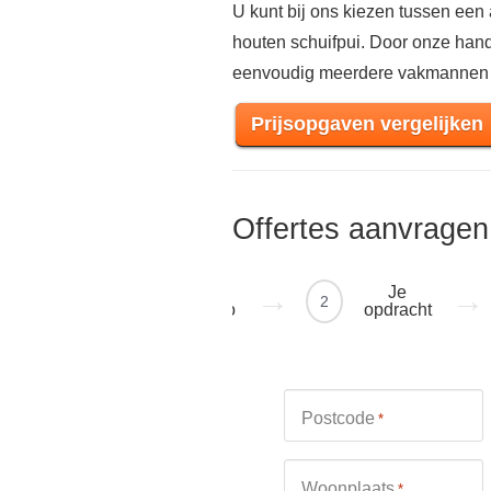
U kunt bij ons kiezen tussen een 
houten schuifpui. Door onze handi
eenvoudig meerdere vakmannen
Prijsopgaven vergelijken
Offertes aanvragen
Je
Je
1
2
regio
opdracht
Postcode
*
Woonplaats
*