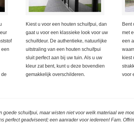
u
Kiest u voor een houten schuifpui, dan
Bent 
deur
gaat u voor een klassieke look voor uw
met e
ststof
schuifdeur. De authentieke, natuurlijke
een a
s een
uitstraling van een houten schuifpui
waarn
sluit perfect aan bij uw tuin. Als u uw
kiest
kleur zat bent, kunt u deze bovendien
strak
n de
gemakkelijk overschilderen.
voor 
n goede schuifpui, maar wisten niet voor welk materiaal we m
ns perfect geadviseerd; een aanrader voor iedereen! Fam. Offr