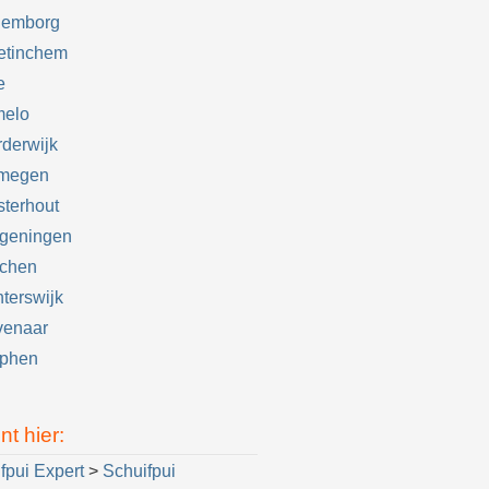
lemborg
etinchem
e
melo
derwijk
jmegen
terhout
geningen
jchen
terswijk
venaar
tphen
nt hier:
fpui Expert
>
Schuifpui