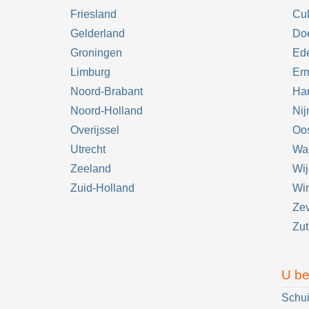
Friesland
Cu
Gelderland
Do
Groningen
Ed
Limburg
Er
Noord-Brabant
Har
Noord-Holland
Ni
Overijssel
Oos
Utrecht
Wa
Zeeland
Wi
Zuid-Holland
Win
Ze
Zu
U be
Schui