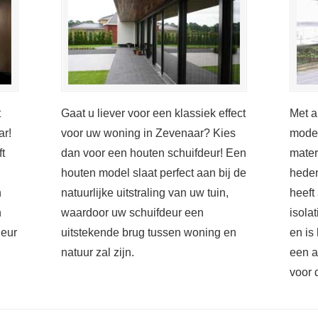
t
Gaat u liever voor een klassiek effect
Met a
ar!
voor uw woning in Zevenaar? Kies
moder
t
dan voor een houten schuifdeur! Een
mater
houten model slaat perfect aan bij de
heden
n
natuurlijke uitstraling van uw tuin,
heeft
n
waardoor uw schuifdeur een
isola
deur
uitstekende brug tussen woning en
en is
natuur zal zijn.
een a
voor 