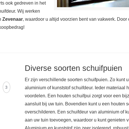
ts ook gedreven in het
uifdeur. Wij werken
in
Zevenaar
, waardoor u altijd voorzien bent van vakwerk. Door 
koopbedrag!
Diverse soorten schuifpuien
Er zijn verschillende soorten schuifpuien. Zo kunt 
Ontvang
3
aluminium of kunststof schuifdeur. Ieder materiaal 
offertes
voordelen. Een houten schuifpui zorgt voor een bij
aansluit bij uw tuin. Bovendien kunt u een houten sc
overschilderen. Een schuifdeur van aluminium of k
aan uw tuin toevoegen, waardoor u kunt genieten va
Aluminium en kunststof zijn zeer isolerend, robuu