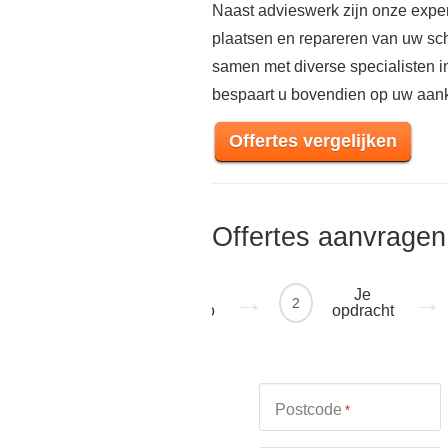
Naast advieswerk zijn onze exper
plaatsen en repareren van uw sch
samen met diverse specialisten 
bespaart u bovendien op uw aan
Offertes vergelijken
Offertes aanvragen
Je
Je
1
2
regio
opdracht
Postcode
*