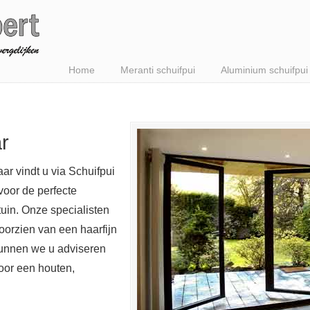
Home
Meranti schuifpui
Aluminium schuifpui
r
ar vindt u via Schuifpui
voor de perfecte
uin. Onze specialisten
orzien van een haarfijn
kunnen we u adviseren
oor een houten,