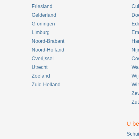
Friesland
Cu
Gelderland
Do
Groningen
Ed
Limburg
Er
Noord-Brabant
Har
Noord-Holland
Ni
Overijssel
Oos
Utrecht
Wa
Zeeland
Wi
Zuid-Holland
Win
Ze
Zu
U be
Schui