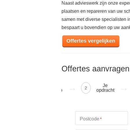
Naast advieswerk zijn onze exper
plaatsen en repareren van uw sch
samen met diverse specialisten 
bespaart u bovendien op uw aan
Offertes vergelijken
Offertes aanvragen
Je
Je
1
2
regio
opdracht
Postcode
*