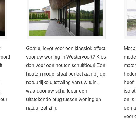
t
Gaat u liever voor een klassiek effect
Met a
oort!
voor uw woning in Westervoort? Kies
moder
t
dan voor een houten schuifdeur! Een
mater
houten model slaat perfect aan bij de
heden
n
natuurlijke uitstraling van uw tuin,
heeft
n
waardoor uw schuifdeur een
isola
deur
uitstekende brug tussen woning en
en is
natuur zal zijn.
een a
voor 