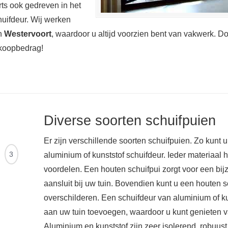
ts ook gedreven in het
uifdeur. Wij werken
in
Westervoort
, waardoor u altijd voorzien bent van vakwerk. D
koopbedrag!
Diverse soorten schuifpuien
Er zijn verschillende soorten schuifpuien. Zo kunt 
Ontvang
3
aluminium of kunststof schuifdeur. Ieder materiaal 
offertes
voordelen. Een houten schuifpui zorgt voor een bij
aansluit bij uw tuin. Bovendien kunt u een houten sc
overschilderen. Een schuifdeur van aluminium of k
aan uw tuin toevoegen, waardoor u kunt genieten va
Aluminium en kunststof zijn zeer isolerend, robuu