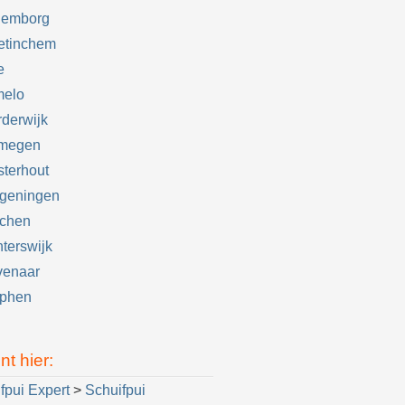
lemborg
etinchem
e
melo
derwijk
jmegen
terhout
geningen
jchen
terswijk
venaar
tphen
nt hier:
fpui Expert
>
Schuifpui