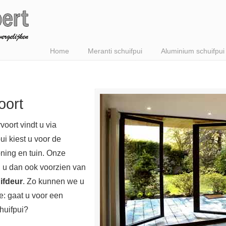
Home
Meranti schuifpui
Aluminium schuifpui
oort
voort vindt u via
ui kiest u voor de
ning en tuin. Onze
n u dan ook voorzien van
ifdeur
. Zo kunnen we u
: gaat u voor een
huifpui?