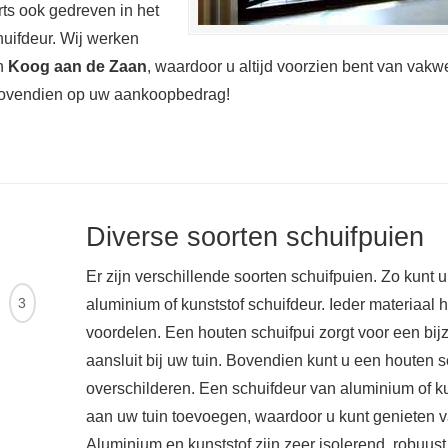
ts ook gedreven in het
uifdeur. Wij werken
in
Koog aan de Zaan
, waardoor u altijd voorzien bent van vakw
 bovendien op uw aankoopbedrag!
Diverse soorten schuifpuien
Er zijn verschillende soorten schuifpuien. Zo kunt 
Ontvang
3
aluminium of kunststof schuifdeur. Ieder materiaal 
offertes
voordelen. Een houten schuifpui zorgt voor een bij
aansluit bij uw tuin. Bovendien kunt u een houten sc
overschilderen. Een schuifdeur van aluminium of k
aan uw tuin toevoegen, waardoor u kunt genieten va
Aluminium en kunststof zijn zeer isolerend, robuu