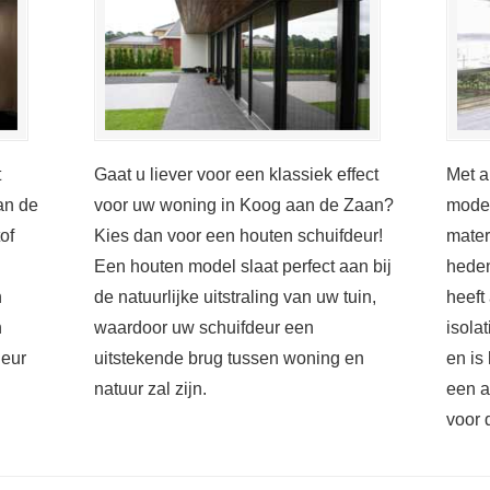
t
Gaat u liever voor een klassiek effect
Met a
an de
voor uw woning in Koog aan de Zaan?
moder
of
Kies dan voor een houten schuifdeur!
mater
Een houten model slaat perfect aan bij
heden
n
de natuurlijke uitstraling van uw tuin,
heeft
n
waardoor uw schuifdeur een
isola
deur
uitstekende brug tussen woning en
en is
natuur zal zijn.
een a
voor 