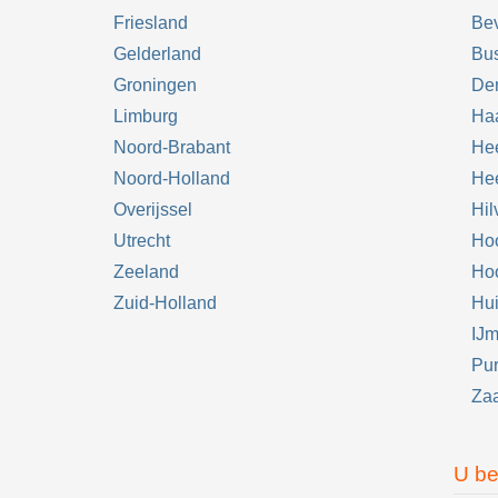
Friesland
Bev
Gelderland
Bu
Groningen
De
Limburg
Ha
Noord-Brabant
He
Noord-Holland
He
Overijssel
Hil
Utrecht
Ho
Zeeland
Ho
Zuid-Holland
Hu
IJ
Pu
Za
U be