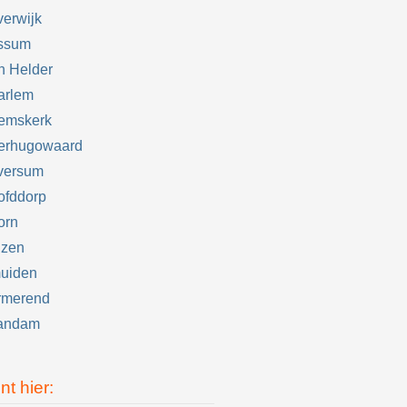
erwijk
ssum
n Helder
arlem
emskerk
erhugowaard
versum
ofddorp
orn
izen
muiden
rmerend
andam
nt hier: